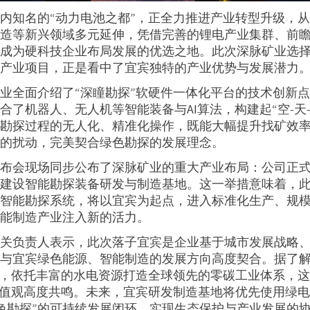
内知名的“动力电池之都”，正全力推进产业转型升级，
制造等新兴领域多元延伸，凭借完善的锂电产业集群、前
，成为硬科技企业布局发展的优选之地。此次深脉矿业选
地产业项目，正是看中了宜宾独特的产业优势与发展潜力
业全面介绍了“深瞳勘探”软硬件一体化平台的技术创新
合了机器人、无人机等智能装备与AI算法，构建起“空-天-
现勘探过程的无人化、精准化操作，既能大幅提升找矿效
境的扰动，完美契合绿色勘探的发展理念。
发布会现场同步公布了深脉矿业的重大产业布局：公司正
地建设智能勘探装备研发与制造基地。这一举措意味着，
的智能勘探系统，将以宜宾为起点，进入标准化生产、规
智能制造产业注入新的活力。
相关负责人表示，此次落子宜宾是企业基于城市发展战略
，与宜宾绿色能源、智能制造的发展方向高度契合。据了
略，依托丰富的水电资源打造全球领先的零碳工业体系，
价值观高度共鸣。未来，宜宾研发制造基地将优先使用绿电
色勘探”的可持续发展闭环，实现生态保护与产业发展的