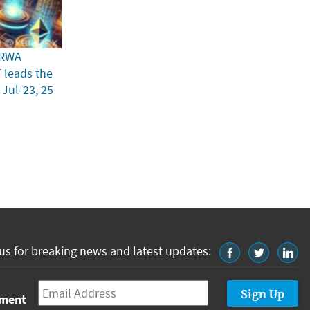
 RWA
T leads the
 Jul-23, 25
us for breaking news and latest updates:
Email
*
tment