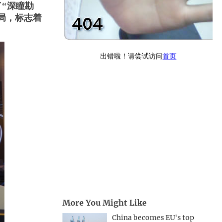
“深瞳勘
局，标志着
More You Might Like
China becomes EU's top