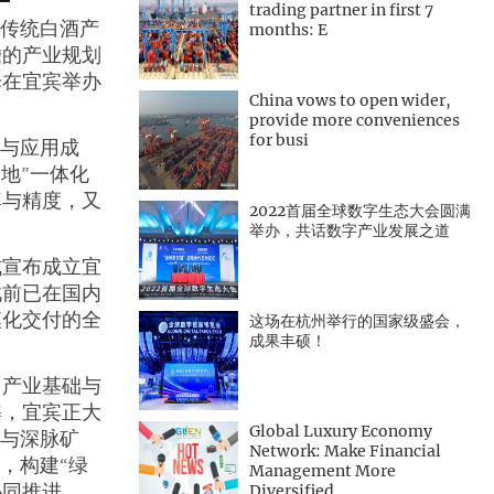
trading partner in first 7
从传统白酒产
months: E
瞻的产业规划
择在宜宾举办
China vows to open wider,
。
provide more conveniences
for busi
点与应用成
地”一体化
率与精度，又
2022首届全球数字生态大会圆满
举办，共话数字产业发展之道
式宣布成立宜
此前已在国内
模化交付的全
这场在杭州举行的国家级盛会，
成果丰硕！
、产业基础与
解，宜宾正大
Global Luxury Economy
这与深脉矿
Network: Make Financial
，构建“绿
Management More
协同推进。
Diversified