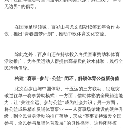
无边界” 的倡导。
在国际足球领域，百岁山与尤文图斯续签五年合作协
议，推出“青春圆梦计划”，推动中欧体育文化交流。
除此之外，百岁山还在持续投入各类赛事赞助和体育
活动推广，为各类运动人群提供高品质的饮水体验，践行全
民运动倡导。
构建 “赛事 - 参与 - 公益” 闭环，解锁体育公益新价值
此次百岁山与中国体彩、十五运的三方联动，彻底突
破过往单一赛事赞助模式：一方面，借助体彩的全民触达能
力，让 “关注全运、参与公益” 成为社会共识；另一方面，
将公益成果精准反哺体育事业 —— 从赛事场馆建设的硬件升
级，到全民健身活动的推广落地，形成 “赛事支持激发全民
参与，全民参与反哺体育发展” 的良性循环。这种闭环模