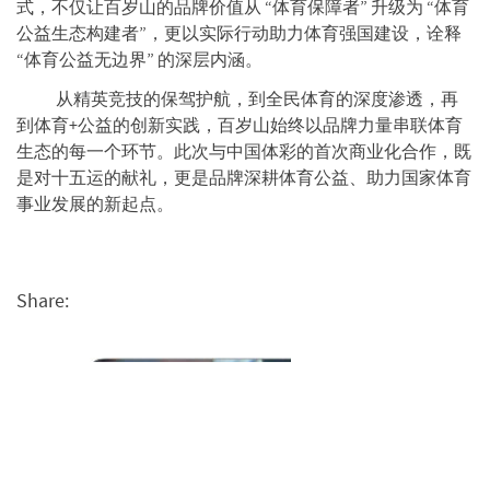
式，不仅让百岁山的品牌价值从 “体育保障者” 升级为 “体育
公益生态构建者”，更以实际行动助力体育强国建设，诠释
“体育公益无边界” 的深层内涵。
从精英竞技的保驾护航，到全民体育的深度渗透，再
到体育+公益的创新实践，百岁山始终以品牌力量串联体育
生态的每一个环节。此次与中国体彩的首次商业化合作，既
是对十五运的献礼，更是品牌深耕体育公益、助力国家体育
事业发展的新起点。
Share: