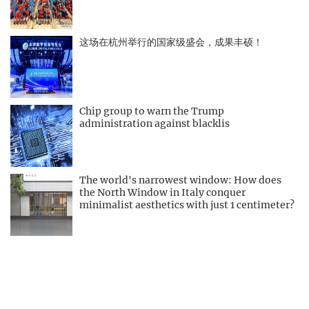
这场在杭州举行的国家级盛会，成果丰硕！
Chip group to warn the Trump
administration against blacklis
The world's narrowest window: How does
the North Window in Italy conquer
minimalist aesthetics with just 1 centimeter?