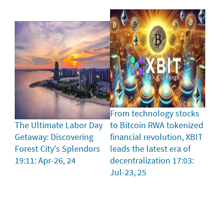
From technology stocks
The Ultimate Labor Day
to Bitcoin RWA tokenized
Getaway: Discovering
financial revolution, XBIT
Forest City's Splendors
leads the latest era of
19:11: Apr-26, 24
decentralization
17:03:
Jul-23, 25