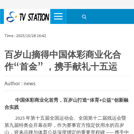
Time : 2025/10/28 16:42
百岁山摘得中国体彩商业化合
作“首金” ，携手献礼十五运
Author : news
中国体彩商业化首秀，百岁山打造“体育+公益”创新融
合实践
2025 年第十五届全国运动会、全国第十二届残运会暨
第九届特奥会开幕在即，作为赛事官方指定饮用水的百岁
山，迎来品牌与体育公益深度绑定的重要里程碑 —— 携手中